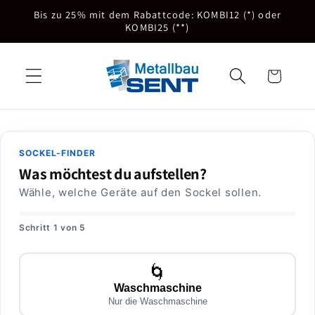
Direkt
Bis zu 25% mit dem Rabattcode: KOMBI12 (*) oder
zum
KOMBI25 (**)
Inhalt
Warenkorb
SOCKEL-FINDER
Was möchtest du aufstellen?
Wähle, welche Geräte auf den Sockel sollen.
Schritt 1 von 5
🌀
Waschmaschine
Nur die Waschmaschine