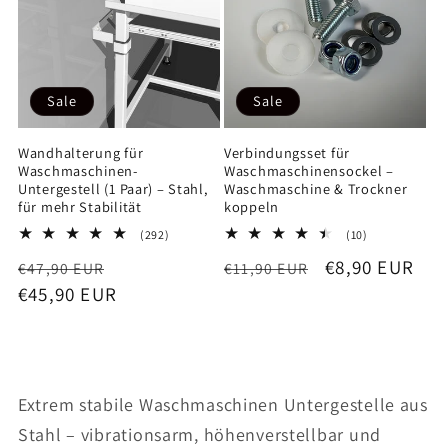
Sale
Sale
Wandhalterung für
Verbindungsset für
Waschmaschinen-
Waschmaschinensockel –
Untergestell (1 Paar) – Stahl,
Waschmaschine & Trockner
für mehr Stabilität
koppeln
292
10
(292)
(10)
Bewertungen
Bewertungen
Normaler
Verkaufspreis
Normaler
Verkaufsprei
€8,90 EUR
€47,90 EUR
insgesamt
€11,90 EUR
insgesamt
Preis
€45,90 EUR
Preis
Extrem stabile Waschmaschinen Untergestelle aus
Stahl – vibrationsarm, höhenverstellbar und