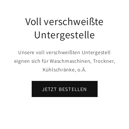
r
e
Voll verschweißte
r
Untergestelle
I
n
h
Unsere voll verschweißten Untergestell
a
eignen sich für Waschmaschinen, Trockner,
l
Kühlschränke, o.Ä.
t
JETZT BESTELLEN