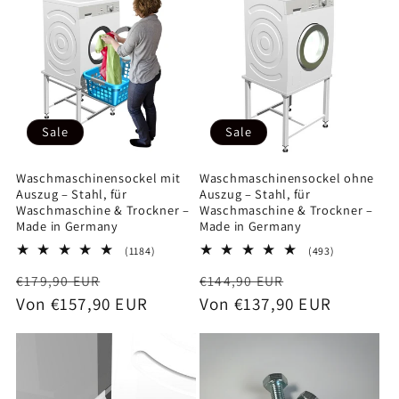
Sale
Sale
Waschmaschinensockel mit
Waschmaschinensockel ohne
Auszug – Stahl, für
Auszug – Stahl, für
Waschmaschine & Trockner –
Waschmaschine & Trockner –
Made in Germany
Made in Germany
1184
493
(1184)
(493)
Bewertungen
Bewertunge
Normaler
Verkaufspreis
Normaler
Verkaufsprei
€179,90 EUR
insgesamt
€144,90 EUR
insgesamt
Preis
Von €157,90 EUR
Preis
Von €137,90 EUR