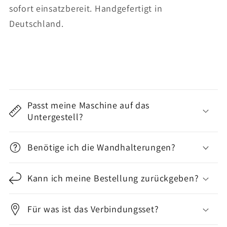
sofort einsatzbereit. Handgefertigt in
Deutschland.
E
i
Passt meine Maschine auf das
n
Untergestell?
k
l
Benötige ich die Wandhalterungen?
a
p
Kann ich meine Bestellung zurückgeben?
p
b
Für was ist das Verbindungsset?
a